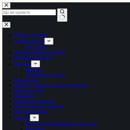
Перейти
до
вмісту
Немає
результатів
Delivery-payment
SmartFood New
КАТАЛОГ
Договір публічної оферти
История подписки
Магазин
Корзина
Оформление заказа
Мой аккаунт
Молоко – кипятить или не кипятить?
Наші продукти
Оформить
Ошибка транзакции
Подтверждение платежа
Полезные статьи
Про нас
Подписка на фермерские продукты
Контакти