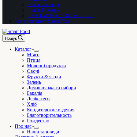
Наши заповеди
Наши Фермеры
ПРОГРАММА ЛОЯЛЬНОСТИ
Что предлагает Smart Food?
Пошук
Каталог
М’ясо
Птиця
Молочні продукти
Овочі
Фрукти & ягоди
Зелень
Домашня їжа та набори
Бакалія
Делікатеси
Хліб
Кондитерские изделия
Благотворительность
Рождество
Про нас
Наши заповеди