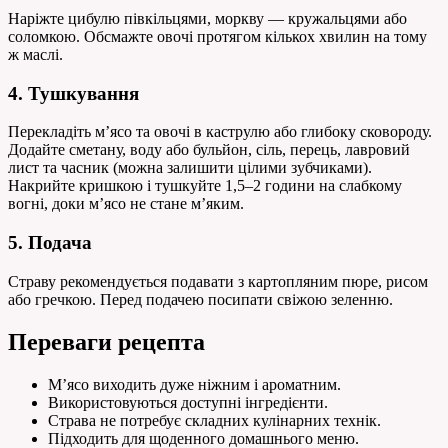
Наріжте цибулю півкільцями, моркву — кружальцями або
соломкою. Обсмажте овочі протягом кількох хвилин на тому
ж маслі.
4. Тушкування
Перекладіть м’ясо та овочі в каструлю або глибоку сковороду.
Додайте сметану, воду або бульйон, сіль, перець, лавровий
лист та часник (можна залишити цілими зубчиками).
Накрийте кришкою і тушкуйте 1,5–2 години на слабкому
вогні, доки м’ясо не стане м’яким.
5. Подача
Страву рекомендується подавати з картопляним пюре, рисом
або гречкою. Перед подачею посипати свіжою зеленню.
Переваги рецепта
М’ясо виходить дуже ніжним і ароматним.
Використовуються доступні інгредієнти.
Страва не потребує складних кулінарних технік.
Підходить для щоденного домашнього меню.