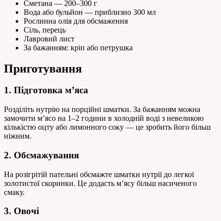
Сметана — 200–300 г
Вода або бульйон — приблизно 300 мл
Рослинна олія для обсмаження
Сіль, перець
Лавровий лист
За бажанням: кріп або петрушка
Приготування
1. Підготовка м’яса
Розділіть нутрію на порційні шматки. За бажанням можна
замочити м’ясо на 1–2 години в холодній воді з невеликою
кількістю оцту або лимонного соку — це зробить його більш
ніжним.
2. Обсмажування
На розігрітій пательні обсмажте шматки нутрії до легкої
золотистої скоринки. Це додасть м’ясу більш насиченого
смаку.
3. Овочі