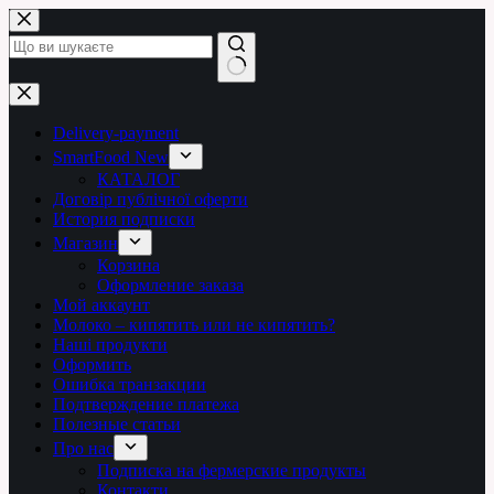
Перейти
до
вмісту
Немає
результатів
Delivery-payment
SmartFood New
КАТАЛОГ
Договір публічної оферти
История подписки
Магазин
Корзина
Оформление заказа
Мой аккаунт
Молоко – кипятить или не кипятить?
Наші продукти
Оформить
Ошибка транзакции
Подтверждение платежа
Полезные статьи
Про нас
Подписка на фермерские продукты
Контакти