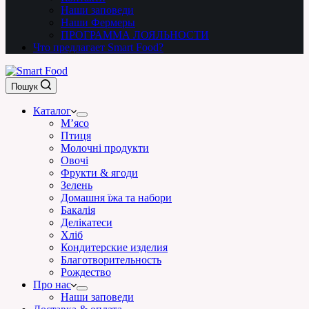
Наши заповеди
Наши Фермеры
ПРОГРАММА ЛОЯЛЬНОСТИ
Что предлагает Smart Food?
Пошук
Каталог
М’ясо
Птиця
Молочні продукти
Овочі
Фрукти & ягоди
Зелень
Домашня їжа та набори
Бакалія
Делікатеси
Хліб
Кондитерские изделия
Благотворительность
Рождество
Про нас
Наши заповеди