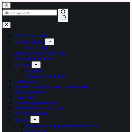
Перейти
до
вмісту
Немає
результатів
Delivery-payment
SmartFood New
КАТАЛОГ
Договір публічної оферти
История подписки
Магазин
Корзина
Оформление заказа
Мой аккаунт
Молоко – кипятить или не кипятить?
Наші продукти
Оформить
Ошибка транзакции
Подтверждение платежа
Полезные статьи
Про нас
Подписка на фермерские продукты
Контакти