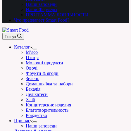
Наши заповеди
Наши Фермеры
ПРОГРАММА ЛОЯЛЬНОСТИ
Что предлагает Smart Food?
Пошук
Каталог
М’ясо
Птиця
Молочні продукти
Овочі
Фрукти & ягоди
Зелень
Домашня їжа та набори
Бакалія
Делікатеси
Хліб
Кондитерские изделия
Благотворительность
Рождество
Про нас
Наши заповеди