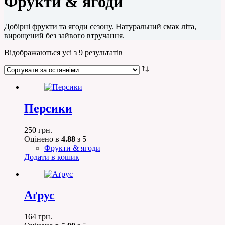
Фрукти & ягоди
Добірні фрукти та ягоди сезону. Натуральний смак літа,
вирощений без зайвого втручання.
Сортовано
Відображаються усі з 9 результатів
за
останнім
Персики
250
грн.
Оцінено в
4.88
з 5
Фрукти & ягоди
Додати в кошик
Аґрус
164
грн.