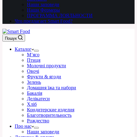
Наши заповеди
Наши Фермеры
ПРОГРАММА ЛОЯЛЬНОСТИ
Что предлагает Smart Food?
Пошук
Каталог
М’ясо
Птиця
Молочні продукти
Овочі
Фрукти & ягоди
Зелень
Домашня їжа та набори
Бакалія
Делікатеси
Хліб
Кондитерские изделия
Благотворительность
Рождество
Про нас
Наши заповеди