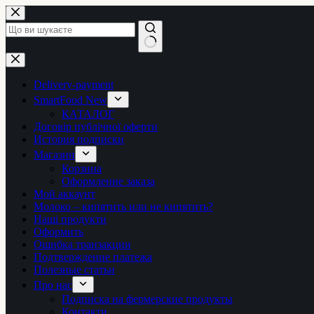
Перейти
до
вмісту
Немає
результатів
Delivery-payment
SmartFood New
КАТАЛОГ
Договір публічної оферти
История подписки
Магазин
Корзина
Оформление заказа
Мой аккаунт
Молоко – кипятить или не кипятить?
Наші продукти
Оформить
Ошибка транзакции
Подтверждение платежа
Полезные статьи
Про нас
Подписка на фермерские продукты
Контакти