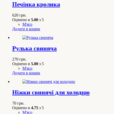
Печінка кролика
620
грн.
Оцінено в
5.00
з 5
М'ясо
Додати в кошик
Рулька свиняча
270
грн.
Оцінено в
5.00
з 5
М'ясо
Додати в кошик
Ніжки свинячі для холодцю
70
грн.
Оцінено в
4.75
з 5
М'ясо