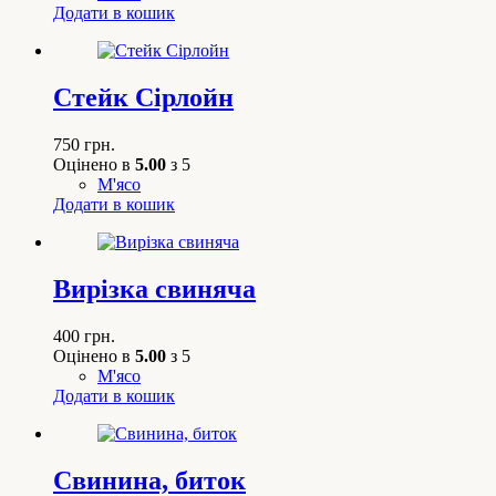
Додати в кошик
Стейк Сірлойн
750
грн.
Оцінено в
5.00
з 5
М'ясо
Додати в кошик
Вирізка свиняча
400
грн.
Оцінено в
5.00
з 5
М'ясо
Додати в кошик
Свинина, биток