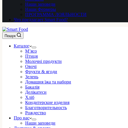
Наши заповеди
Наши Фермеры
ПРОГРАММА ЛОЯЛЬНОСТИ
Что предлагает Smart Food?
Пошук
Каталог
М’ясо
Птиця
Молочні продукти
Овочі
Фрукти & ягоди
Зелень
Домашня їжа та набори
Бакалія
Делікатеси
Хліб
Кондитерские изделия
Благотворительность
Рождество
Про нас
Наши заповеди