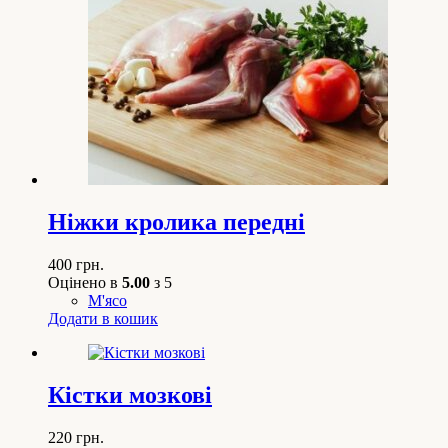
Ніжки кролика передні
400
грн.
Оцінено в
5.00
з 5
М'ясо
Додати в кошик
Кістки мозкові
220
грн.