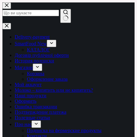
Перейти
до
вмісту
Немає
результатів
Delivery-payment
SmartFood New
КАТАЛОГ
Договір публічної оферти
История подписки
Магазин
Корзина
Оформление заказа
Мой аккаунт
Молоко – кипятить или не кипятить?
Наші продукти
Оформить
Ошибка транзакции
Подтверждение платежа
Полезные статьи
Про нас
Подписка на фермерские продукты
Контакти