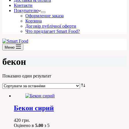
Доставка & оплата
Контакти
Покупателю
Оформление заказа
Корзина
Договір публічної оферти
Что предлагает Smart Food?
Меню
бекон
Показано один результат
Бекон сирий
420
грн.
Оцінено в
5.00
з 5