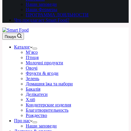
Наши заповеди
Наши Фермеры
ПРОГРАММА ЛОЯЛЬНОСТИ
Что предлагает Smart Food?
Пошук
Каталог
М’ясо
Птиця
Молочні продукти
Овочі
Фрукти & ягоди
Зелень
Домашня їжа та набори
Бакалія
Делікатеси
Хліб
Кондитерские изделия
Благотворительность
Рождество
Про нас
Наши заповеди