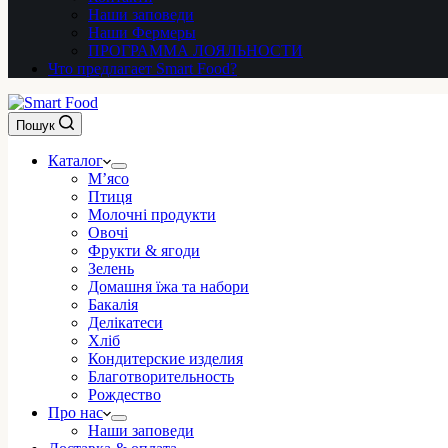
Наши заповеди
Наши Фермеры
ПРОГРАММА ЛОЯЛЬНОСТИ
Что предлагает Smart Food?
Пошук
Каталог
М’ясо
Птиця
Молочні продукти
Овочі
Фрукти & ягоди
Зелень
Домашня їжа та набори
Бакалія
Делікатеси
Хліб
Кондитерские изделия
Благотворительность
Рождество
Про нас
Наши заповеди