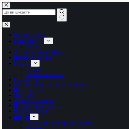
Перейти
до
вмісту
Немає
результатів
Delivery-payment
SmartFood New
КАТАЛОГ
Договір публічної оферти
История подписки
Магазин
Корзина
Оформление заказа
Мой аккаунт
Молоко – кипятить или не кипятить?
Наші продукти
Оформить
Ошибка транзакции
Подтверждение платежа
Полезные статьи
Про нас
Подписка на фермерские продукты
Контакти