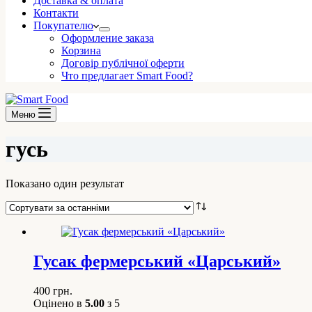
Доставка & оплата
Контакти
Покупателю
Оформление заказа
Корзина
Договір публічної оферти
Что предлагает Smart Food?
Меню
гусь
Показано один результат
Гусак фермерський «Царський»
400
грн.
Оцінено в
5.00
з 5