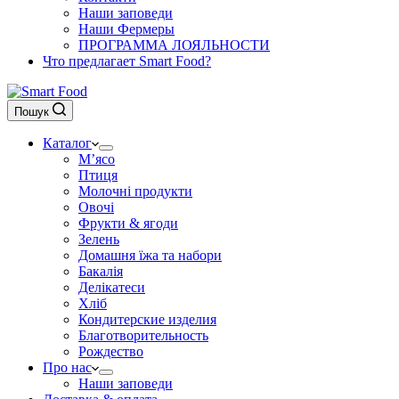
Наши заповеди
Наши Фермеры
ПРОГРАММА ЛОЯЛЬНОСТИ
Что предлагает Smart Food?
Пошук
Каталог
М’ясо
Птиця
Молочні продукти
Овочі
Фрукти & ягоди
Зелень
Домашня їжа та набори
Бакалія
Делікатеси
Хліб
Кондитерские изделия
Благотворительность
Рождество
Про нас
Наши заповеди