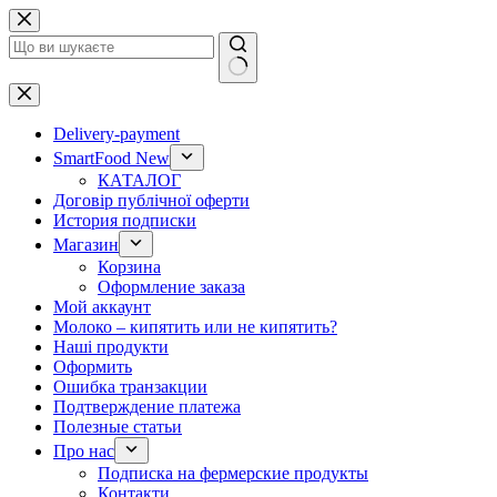
Перейти
до
вмісту
Немає
результатів
Delivery-payment
SmartFood New
КАТАЛОГ
Договір публічної оферти
История подписки
Магазин
Корзина
Оформление заказа
Мой аккаунт
Молоко – кипятить или не кипятить?
Наші продукти
Оформить
Ошибка транзакции
Подтверждение платежа
Полезные статьи
Про нас
Подписка на фермерские продукты
Контакти