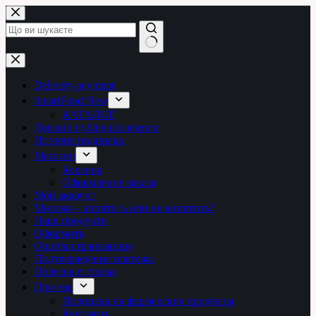
Перейти
до
вмісту
Немає
результатів
Delivery-payment
SmartFood New
КАТАЛОГ
Договір публічної оферти
История подписки
Магазин
Корзина
Оформление заказа
Мой аккаунт
Молоко – кипятить или не кипятить?
Наші продукти
Оформить
Ошибка транзакции
Подтверждение платежа
Полезные статьи
Про нас
Подписка на фермерские продукты
Контакти