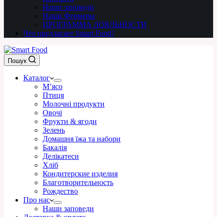
Наши заповеди
Наши Фермеры
ПРОГРАММА ЛОЯЛЬНОСТИ
Что предлагает Smart Food?
Пошук
Каталог
М’ясо
Птиця
Молочні продукти
Овочі
Фрукти & ягоди
Зелень
Домашня їжа та набори
Бакалія
Делікатеси
Хліб
Кондитерские изделия
Благотворительность
Рождество
Про нас
Наши заповеди