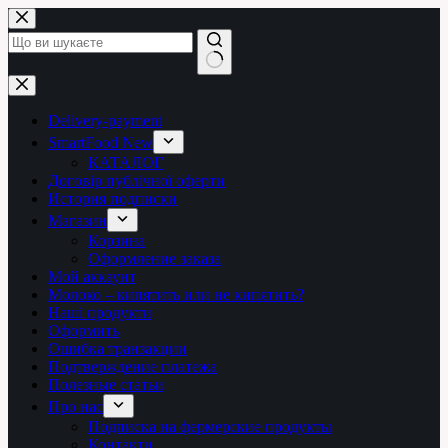
Перейти
до
вмісту
Немає
результатів
Delivery-payment
SmartFood New
КАТАЛОГ
Договір публічної оферти
История подписки
Магазин
Корзина
Оформление заказа
Мой аккаунт
Молоко – кипятить или не кипятить?
Наші продукти
Оформить
Ошибка транзакции
Подтверждение платежа
Полезные статьи
Про нас
Подписка на фермерские продукты
Контакти