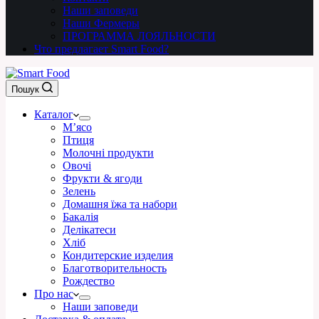
Наши заповеди
Наши Фермеры
ПРОГРАММА ЛОЯЛЬНОСТИ
Что предлагает Smart Food?
Пошук
Каталог
М’ясо
Птиця
Молочні продукти
Овочі
Фрукти & ягоди
Зелень
Домашня їжа та набори
Бакалія
Делікатеси
Хліб
Кондитерские изделия
Благотворительность
Рождество
Про нас
Наши заповеди