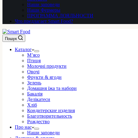
Наши заповеди
Наши Фермеры
ПРОГРАММА ЛОЯЛЬНОСТИ
Что предлагает Smart Food?
Пошук
Каталог
М’ясо
Птиця
Молочні продукти
Овочі
Фрукти & ягоди
Зелень
Домашня їжа та набори
Бакалія
Делікатеси
Хліб
Кондитерские изделия
Благотворительность
Рождество
Про нас
Наши заповеди