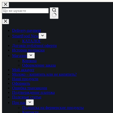
Перейти
до
вмісту
Немає
результатів
Delivery-payment
SmartFood New
КАТАЛОГ
Договір публічної оферти
История подписки
Магазин
Корзина
Оформление заказа
Мой аккаунт
Молоко – кипятить или не кипятить?
Наші продукти
Оформить
Ошибка транзакции
Подтверждение платежа
Полезные статьи
Про нас
Подписка на фермерские продукты
Контакти