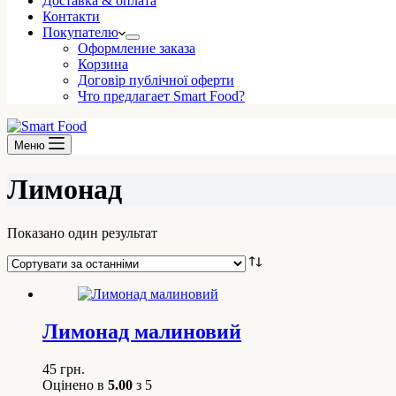
Доставка & оплата
Контакти
Покупателю
Оформление заказа
Корзина
Договір публічної оферти
Что предлагает Smart Food?
Меню
Лимонад
Показано один результат
Лимонад малиновий
45
грн.
Оцінено в
5.00
з 5