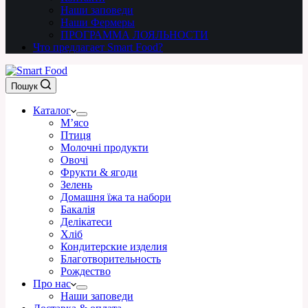
Наши заповеди
Наши Фермеры
ПРОГРАММА ЛОЯЛЬНОСТИ
Что предлагает Smart Food?
Пошук
Каталог
М’ясо
Птиця
Молочні продукти
Овочі
Фрукти & ягоди
Зелень
Домашня їжа та набори
Бакалія
Делікатеси
Хліб
Кондитерские изделия
Благотворительность
Рождество
Про нас
Наши заповеди