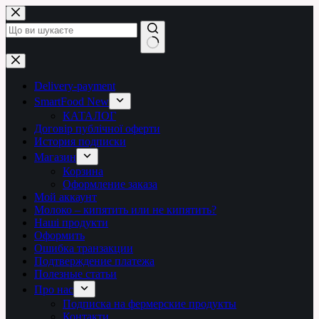
Перейти
до
вмісту
Немає
результатів
Delivery-payment
SmartFood New
КАТАЛОГ
Договір публічної оферти
История подписки
Магазин
Корзина
Оформление заказа
Мой аккаунт
Молоко – кипятить или не кипятить?
Наші продукти
Оформить
Ошибка транзакции
Подтверждение платежа
Полезные статьи
Про нас
Подписка на фермерские продукты
Контакти