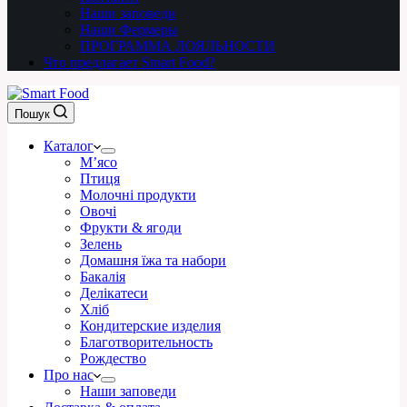
Наши заповеди
Наши Фермеры
ПРОГРАММА ЛОЯЛЬНОСТИ
Что предлагает Smart Food?
Пошук
Каталог
М’ясо
Птиця
Молочні продукти
Овочі
Фрукти & ягоди
Зелень
Домашня їжа та набори
Бакалія
Делікатеси
Хліб
Кондитерские изделия
Благотворительность
Рождество
Про нас
Наши заповеди