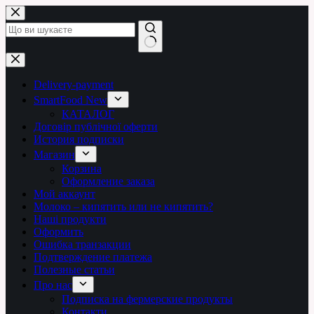
Перейти
до
вмісту
Немає
результатів
Delivery-payment
SmartFood New
КАТАЛОГ
Договір публічної оферти
История подписки
Магазин
Корзина
Оформление заказа
Мой аккаунт
Молоко – кипятить или не кипятить?
Наші продукти
Оформить
Ошибка транзакции
Подтверждение платежа
Полезные статьи
Про нас
Подписка на фермерские продукты
Контакти