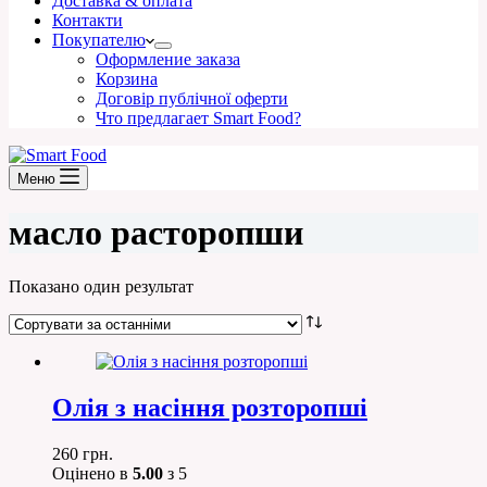
Доставка & оплата
Контакти
Покупателю
Оформление заказа
Корзина
Договір публічної оферти
Что предлагает Smart Food?
Меню
масло расторопши
Показано один результат
Олія з насіння розторопші
260
грн.
Оцінено в
5.00
з 5