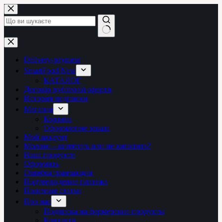
Перейти
до
вмісту
Немає
результатів
Delivery-payment
SmartFood New
КАТАЛОГ
Договір публічної оферти
История подписки
Магазин
Корзина
Оформление заказа
Мой аккаунт
Молоко – кипятить или не кипятить?
Наші продукти
Оформить
Ошибка транзакции
Подтверждение платежа
Полезные статьи
Про нас
Подписка на фермерские продукты
Контакти