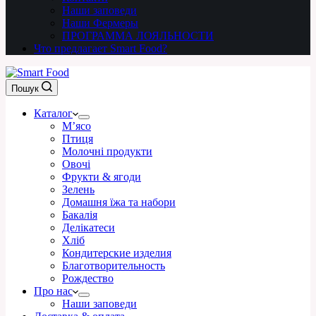
Наши заповеди
Наши Фермеры
ПРОГРАММА ЛОЯЛЬНОСТИ
Что предлагает Smart Food?
Пошук
Каталог
М’ясо
Птиця
Молочні продукти
Овочі
Фрукти & ягоди
Зелень
Домашня їжа та набори
Бакалія
Делікатеси
Хліб
Кондитерские изделия
Благотворительность
Рождество
Про нас
Наши заповеди