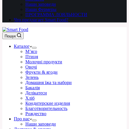
Наши заповеди
Наши Фермеры
ПРОГРАММА ЛОЯЛЬНОСТИ
Что предлагает Smart Food?
Пошук
Каталог
М’ясо
Птиця
Молочні продукти
Овочі
Фрукти & ягоди
Зелень
Домашня їжа та набори
Бакалія
Делікатеси
Хліб
Кондитерские изделия
Благотворительность
Рождество
Про нас
Наши заповеди