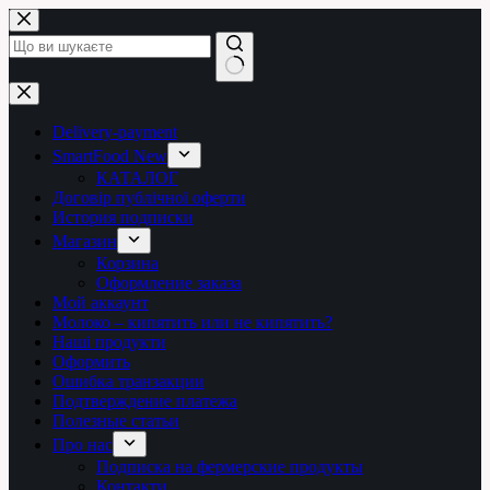
Перейти
до
вмісту
Немає
результатів
Delivery-payment
SmartFood New
КАТАЛОГ
Договір публічної оферти
История подписки
Магазин
Корзина
Оформление заказа
Мой аккаунт
Молоко – кипятить или не кипятить?
Наші продукти
Оформить
Ошибка транзакции
Подтверждение платежа
Полезные статьи
Про нас
Подписка на фермерские продукты
Контакти