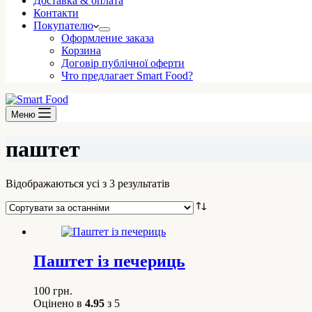
Доставка & оплата
Контакти
Покупателю
Оформление заказа
Корзина
Договір публічної оферти
Что предлагает Smart Food?
Меню
паштет
Сортовано
Відображаються усі з 3 результатів
за
останнім
Паштет із печериць
100
грн.
Оцінено в
4.95
з 5