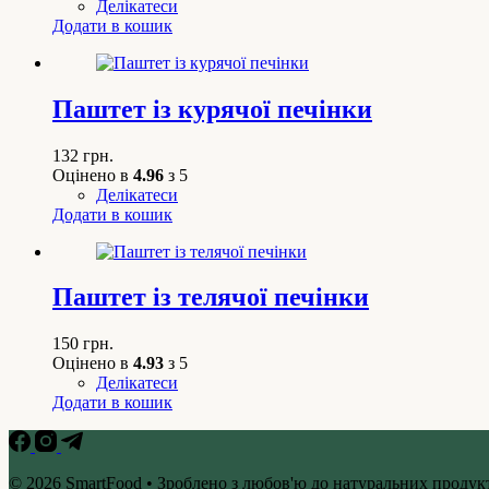
Делікатеси
Додати в кошик
Паштет із курячої печінки
132
грн.
Оцінено в
4.96
з 5
Делікатеси
Додати в кошик
Паштет із телячої печінки
150
грн.
Оцінено в
4.93
з 5
Делікатеси
Додати в кошик
© 2026 SmartFood • Зроблено з любов'ю до натуральних продукт