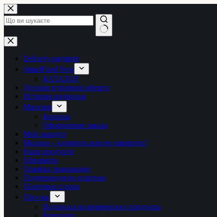
Перейти
до
вмісту
Немає
результатів
Delivery-payment
SmartFood New
КАТАЛОГ
Договір публічної оферти
История подписки
Магазин
Корзина
Оформление заказа
Мой аккаунт
Молоко – кипятить или не кипятить?
Наші продукти
Оформить
Ошибка транзакции
Подтверждение платежа
Полезные статьи
Про нас
Подписка на фермерские продукты
Контакти