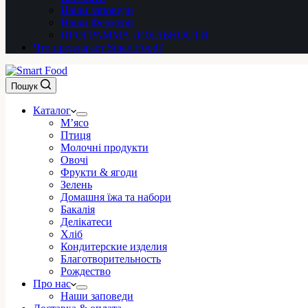
Наши заповеди
Наши Фермеры
ПРОГРАММА ЛОЯЛЬНОСТИ
Что предлагает Smart Food?
Пошук
Каталог
М’ясо
Птиця
Молочні продукти
Овочі
Фрукти & ягоди
Зелень
Домашня їжа та набори
Бакалія
Делікатеси
Хліб
Кондитерские изделия
Благотворительность
Рождество
Про нас
Наши заповеди