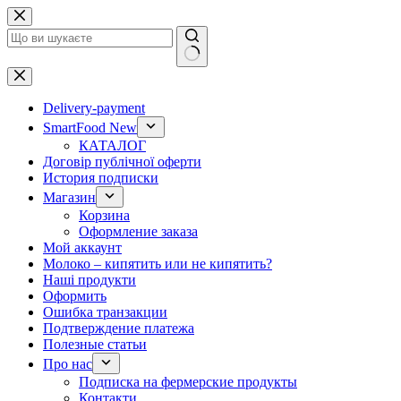
Перейти
до
вмісту
Немає
результатів
Delivery-payment
SmartFood New
КАТАЛОГ
Договір публічної оферти
История подписки
Магазин
Корзина
Оформление заказа
Мой аккаунт
Молоко – кипятить или не кипятить?
Наші продукти
Оформить
Ошибка транзакции
Подтверждение платежа
Полезные статьи
Про нас
Подписка на фермерские продукты
Контакти