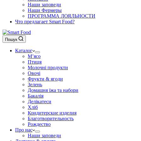
Наши заповеди
Наши Фермеры
ПРОГРАММА ЛОЯЛЬНОСТИ
Что предлагает Smart Food?
Пошук
Каталог
М’ясо
Птиця
Молочні продукти
Овочі
Фрукти & ягоди
Зелень
Домашня їжа та набори
Бакалія
Делікатеси
Хліб
Кондитерские изделия
Благотворительность
Рождество
Про нас
Наши заповеди