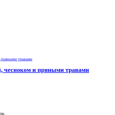
й, чесноком и пряными травами
ів.