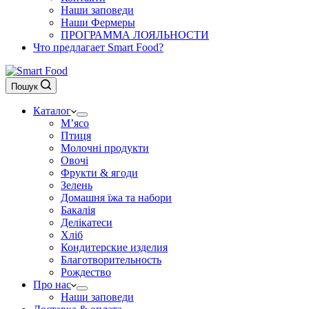
Наши заповеди
Наши Фермеры
ПРОГРАММА ЛОЯЛЬНОСТИ
Что предлагает Smart Food?
Пошук
Каталог
М’ясо
Птиця
Молочні продукти
Овочі
Фрукти & ягоди
Зелень
Домашня їжа та набори
Бакалія
Делікатеси
Хліб
Кондитерские изделия
Благотворительность
Рождество
Про нас
Наши заповеди