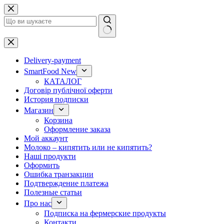
Перейти
до
вмісту
Немає
результатів
Delivery-payment
SmartFood New
КАТАЛОГ
Договір публічної оферти
История подписки
Магазин
Корзина
Оформление заказа
Мой аккаунт
Молоко – кипятить или не кипятить?
Наші продукти
Оформить
Ошибка транзакции
Подтверждение платежа
Полезные статьи
Про нас
Подписка на фермерские продукты
Контакти