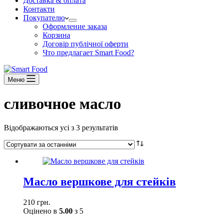
Доставка & оплата
Контакти
Покупателю
Оформление заказа
Корзина
Договір публічної оферти
Что предлагает Smart Food?
Меню
сливочное масло
Сортовано
Відображаються усі з 3 результатів
за
останнім
Масло вершкове для стейків
210
грн.
Оцінено в
5.00
з 5