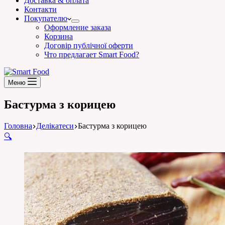
Доставка & оплата
Контакти
Покупателю
Оформление заказа
Корзина
Договір публічної оферти
Что предлагает Smart Food?
Меню
Бастурма з корицею
Головна
Делікатеси
Бастурма з корицею
🔍