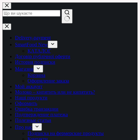
Перейти
до
вмісту
Немає
результатів
Delivery-payment
SmartFood New
КАТАЛОГ
Договір публічної оферти
История подписки
Магазин
Корзина
Оформление заказа
Мой аккаунт
Молоко – кипятить или не кипятить?
Наші продукти
Оформить
Ошибка транзакции
Подтверждение платежа
Полезные статьи
Про нас
Подписка на фермерские продукты
Контакти