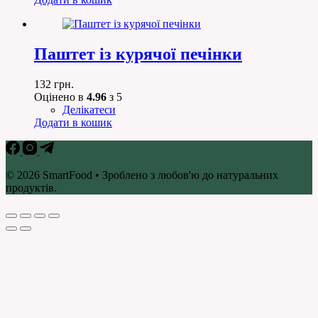
Паштет із курячої печінки
132
грн.
Оцінено в
4.96
з 5
Делікатеси
Додати в кошик
© 2026 SmartFood • Зроблено з любов'ю до натуральних
продуктів.