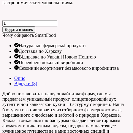
гастрономическим удовольствиям.
Бастурма
з
Додати в кошик
корицею
Чому обирають SmartFood
кількість
Натуральні фермерські продукти
Доставка по Харкову
Відправка по Україні Новою Поштою
Перевірені локальні виробники
Сезонний асортимент без масового виробництва
Опис
Відгуки (8)
Добро пожаловать в нашу онлайн-платформу, где мы
предлагаем уникальный продукт, олицетворяющий дух
аутентичной кавказской кухни – бастурму с корицей. Наша
бастурма изготавливается из отборного фермерского мяса,
выращенного с любовью и заботой о природе в Харькове.
Каждая тонкая ломтик бастурмы обладает неповторимым
ароматом и пикантным вкусом, подарит вам настоящее
кулинарное путешествие в мир восточных специй и