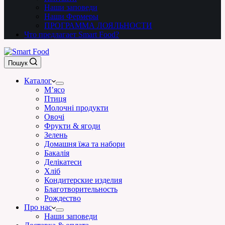
Наши заповеди
Наши Фермеры
ПРОГРАММА ЛОЯЛЬНОСТИ
Что предлагает Smart Food?
Пошук
Каталог
М’ясо
Птиця
Молочні продукти
Овочі
Фрукти & ягоди
Зелень
Домашня їжа та набори
Бакалія
Делікатеси
Хліб
Кондитерские изделия
Благотворительность
Рождество
Про нас
Наши заповеди