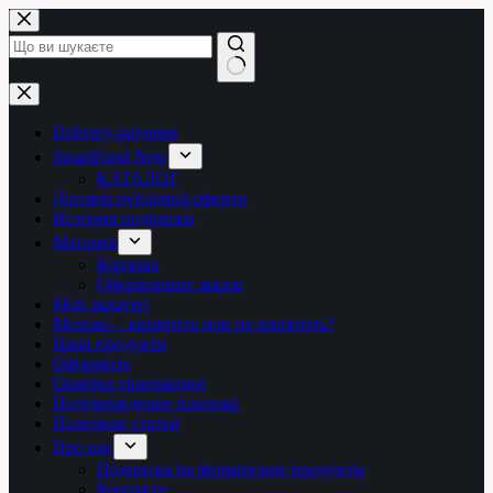
Перейти
до
вмісту
Немає
результатів
Delivery-payment
SmartFood New
КАТАЛОГ
Договір публічної оферти
История подписки
Магазин
Корзина
Оформление заказа
Мой аккаунт
Молоко – кипятить или не кипятить?
Наші продукти
Оформить
Ошибка транзакции
Подтверждение платежа
Полезные статьи
Про нас
Подписка на фермерские продукты
Контакти