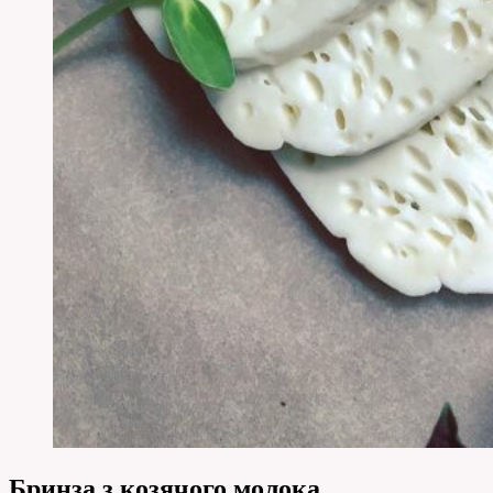
Бринза з козячого молока