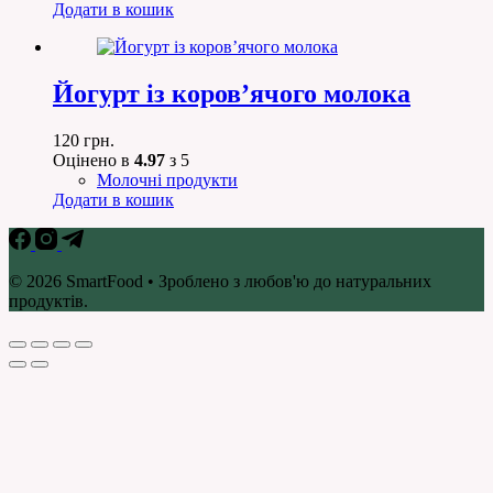
Додати в кошик
Йогурт із коров’ячого молока
120
грн.
Оцінено в
4.97
з 5
Молочні продукти
Додати в кошик
© 2026 SmartFood • Зроблено з любов'ю до натуральних
продуктів.