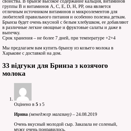
свойства. В брынзе высокое содержание кальция, витаминов
группы В и витаминов А, С, Е, D, H, РР, она является
отличным источником витаминов и микроэлементов для
любителей правильного питания и особенно полезна деткам.
Брынза будет очень вкусной с белым хлебушком, ее добавляют
в различные легкие овощные и фруктовые салаты и даже в
выпечку.
Срок хранения – не более 7 дней, при температуре +2+4
Мы предлагаем вам купить брынзу из козьего молока в
Харькове с доставкой на дом.
33 відгуки для
Бринза з козячого
молока
Оцінено в
5
з 5
Ирина
(менеджер магазину)
–
24.08.2019
Очень вкусный молодой сыр. Заказала не соленый,
мужу очень понравилось.