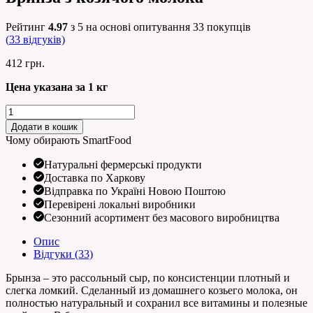
Рейтинг
4.97
з 5 на основі опитування
33
покупців
(
33
відгуків)
412
грн.
Цена указана за 1 кг
Бринза
з
Додати в кошик
козячого
Чому обирають SmartFood
молока
кількість
Натуральні фермерські продукти
Доставка по Харкову
Відправка по Україні Новою Поштою
Перевірені локальні виробники
Сезонний асортимент без масового виробництва
Опис
Відгуки (33)
Брынза – это рассольный сыр, по консистенции плотный и
слегка ломкий. Сделанный из домашнего козьего молока, он
полностью натуральный и сохранил все витамины и полезные