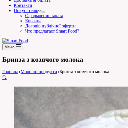
Доставка & оплата
Контакти
Покупателю
Оформление заказа
Корзина
Договір публічної оферти
Что предлагает Smart Food?
Меню
Бринза з козячого молока
Головна
Молочні продукти
Бринза з козячого молока
🔍