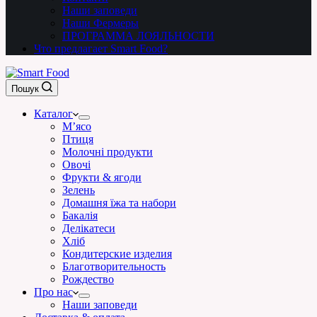
Наши заповеди
Наши Фермеры
ПРОГРАММА ЛОЯЛЬНОСТИ
Что предлагает Smart Food?
Пошук
Каталог
М’ясо
Птиця
Молочні продукти
Овочі
Фрукти & ягоди
Зелень
Домашня їжа та набори
Бакалія
Делікатеси
Хліб
Кондитерские изделия
Благотворительность
Рождество
Про нас
Наши заповеди