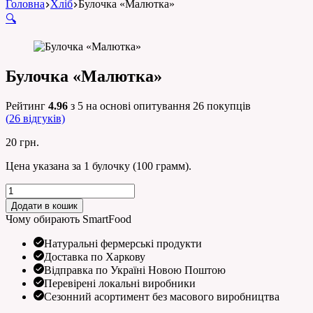
Головна
Хліб
Булочка «Малютка»
🔍
Булочка «Малютка»
Рейтинг
4.96
з 5 на основі опитування
26
покупців
(
26
відгуків)
20
грн.
Цена указана за 1 булочку (100 грамм).
Булочка
«Малютка»
Додати в кошик
кількість
Чому обирають SmartFood
Натуральні фермерські продукти
Доставка по Харкову
Відправка по Україні Новою Поштою
Перевірені локальні виробники
Сезонний асортимент без масового виробництва