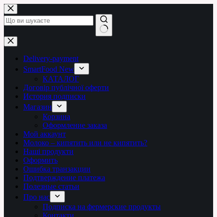
Перейти
до
вмісту
Немає
результатів
Delivery-payment
SmartFood New
КАТАЛОГ
Договір публічної оферти
История подписки
Магазин
Корзина
Оформление заказа
Мой аккаунт
Молоко – кипятить или не кипятить?
Наші продукти
Оформить
Ошибка транзакции
Подтверждение платежа
Полезные статьи
Про нас
Подписка на фермерские продукты
Контакти