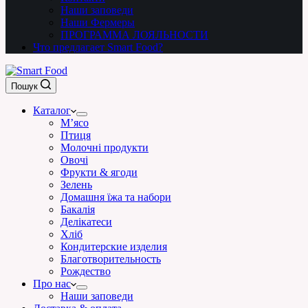
Наши заповеди
Наши Фермеры
ПРОГРАММА ЛОЯЛЬНОСТИ
Что предлагает Smart Food?
Пошук
Каталог
М’ясо
Птиця
Молочні продукти
Овочі
Фрукти & ягоди
Зелень
Домашня їжа та набори
Бакалія
Делікатеси
Хліб
Кондитерские изделия
Благотворительность
Рождество
Про нас
Наши заповеди