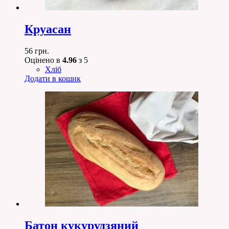
Круасан
56
грн.
Оцінено в
4.96
з 5
Хліб
Додати в кошик
Батон кукурудзяний