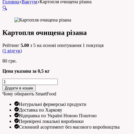
Головна
Вакуум
Картопля очищена різана
🔍
Картопля очищена різана
Рейтинг
5.00
з 5 на основі опитування
1
покупця
(
1
відгук)
80
грн.
Цена указана за 0,5 кг
Картопля
очищена
Додати в кошик
різана
Чому обирають SmartFood
кількість
Натуральні фермерські продукти
Доставка по Харкову
Відправка по Україні Новою Поштою
Перевірені локальні виробники
Сезонний асортимент без масового виробництва