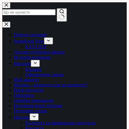
Перейти
до
вмісту
Немає
результатів
Delivery-payment
SmartFood New
КАТАЛОГ
Договір публічної оферти
История подписки
Магазин
Корзина
Оформление заказа
Мой аккаунт
Молоко – кипятить или не кипятить?
Наші продукти
Оформить
Ошибка транзакции
Подтверждение платежа
Полезные статьи
Про нас
Подписка на фермерские продукты
Контакти