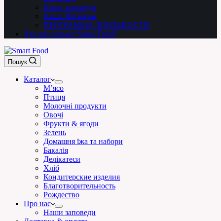
Наши заповеди
Наши Фермеры
ПРОГРАММА ЛОЯЛЬНОСТИ
Что предлагает Smart Food?
Пошук
Каталог
М’ясо
Птиця
Молочні продукти
Овочі
Фрукти & ягоди
Зелень
Домашня їжа та набори
Бакалія
Делікатеси
Хліб
Кондитерские изделия
Благотворительность
Рождество
Про нас
Наши заповеди