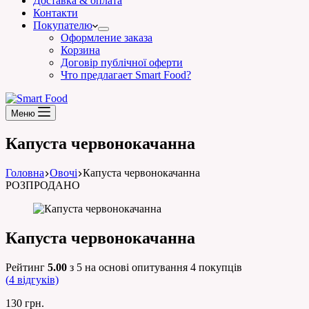
Доставка & оплата
Контакти
Покупателю
Оформление заказа
Корзина
Договір публічної оферти
Что предлагает Smart Food?
Меню
Капуста червонокачанна
Головна
Овочі
Капуста червонокачанна
РОЗПРОДАНО
Капуста червонокачанна
Рейтинг
5.00
з 5 на основі опитування
4
покупців
(
4
відгуків)
130
грн.