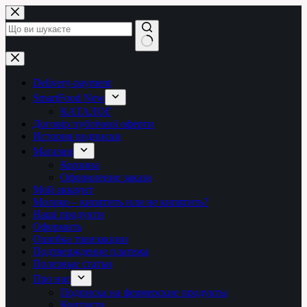
Перейти
до
вмісту
Немає
результатів
Delivery-payment
SmartFood New
КАТАЛОГ
Договір публічної оферти
История подписки
Магазин
Корзина
Оформление заказа
Мой аккаунт
Молоко – кипятить или не кипятить?
Наші продукти
Оформить
Ошибка транзакции
Подтверждение платежа
Полезные статьи
Про нас
Подписка на фермерские продукты
Контакти