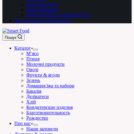
Наши заповеди
Наши Фермеры
ПРОГРАММА ЛОЯЛЬНОСТИ
Что предлагает Smart Food?
Пошук
Каталог
М’ясо
Птиця
Молочні продукти
Овочі
Фрукти & ягоди
Зелень
Домашня їжа та набори
Бакалія
Делікатеси
Хліб
Кондитерские изделия
Благотворительность
Рождество
Про нас
Наши заповеди