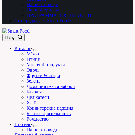
Наши заповеди
Наши Фермеры
ПРОГРАММА ЛОЯЛЬНОСТИ
Что предлагает Smart Food?
Пошук
Каталог
М’ясо
Птиця
Молочні продукти
Овочі
Фрукти & ягоди
Зелень
Домашня їжа та набори
Бакалія
Делікатеси
Хліб
Кондитерские изделия
Благотворительность
Рождество
Про нас
Наши заповеди