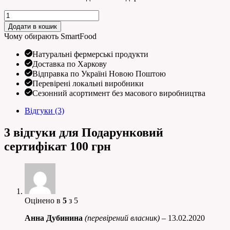
Подарунковий
сертифікат
Додати в кошик
100
Чому обирають SmartFood
грн
кількість
Натуральні фермерські продукти
Доставка по Харкову
Відправка по Україні Новою Поштою
Перевірені локальні виробники
Сезонний асортимент без масового виробництва
Відгуки (3)
3 відгуки для
Подарунковий
сертифікат 100 грн
Оцінено в
5
з 5
Анна Дубинина
(перевірений власник)
–
13.02.2020