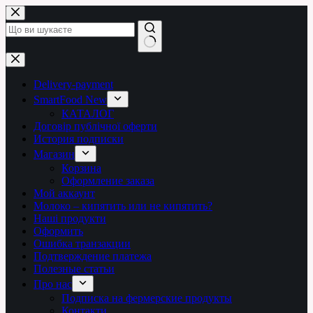
Перейти
до
вмісту
Немає
результатів
Delivery-payment
SmartFood New
КАТАЛОГ
Договір публічної оферти
История подписки
Магазин
Корзина
Оформление заказа
Мой аккаунт
Молоко – кипятить или не кипятить?
Наші продукти
Оформить
Ошибка транзакции
Подтверждение платежа
Полезные статьи
Про нас
Подписка на фермерские продукты
Контакти