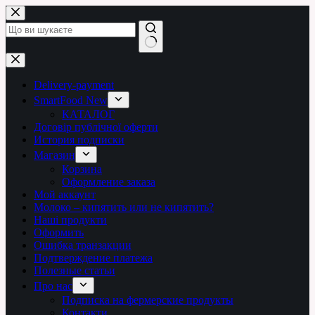
Перейти
до
вмісту
Немає
результатів
Delivery-payment
SmartFood New
КАТАЛОГ
Договір публічної оферти
История подписки
Магазин
Корзина
Оформление заказа
Мой аккаунт
Молоко – кипятить или не кипятить?
Наші продукти
Оформить
Ошибка транзакции
Подтверждение платежа
Полезные статьи
Про нас
Подписка на фермерские продукты
Контакти