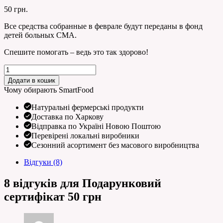
50
грн.
Все средства собранные в феврале будут переданы в фонд
детей больных СМА.
Спешите помогать – ведь это так здорово!
Подарунковий
сертифікат
Додати в кошик
50
Чому обирають SmartFood
грн
кількість
Натуральні фермерські продукти
Доставка по Харкову
Відправка по Україні Новою Поштою
Перевірені локальні виробники
Сезонний асортимент без масового виробництва
Відгуки (8)
8 відгуків для
Подарунковий
сертифікат 50 грн