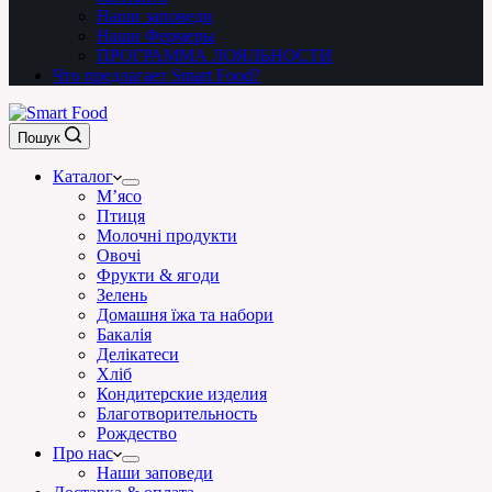
Наши заповеди
Наши Фермеры
ПРОГРАММА ЛОЯЛЬНОСТИ
Что предлагает Smart Food?
Пошук
Каталог
М’ясо
Птиця
Молочні продукти
Овочі
Фрукти & ягоди
Зелень
Домашня їжа та набори
Бакалія
Делікатеси
Хліб
Кондитерские изделия
Благотворительность
Рождество
Про нас
Наши заповеди