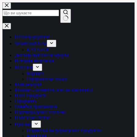
Перейти
до
вмісту
Немає
результатів
Delivery-payment
SmartFood New
КАТАЛОГ
Договір публічної оферти
История подписки
Магазин
Корзина
Оформление заказа
Мой аккаунт
Молоко – кипятить или не кипятить?
Наші продукти
Оформить
Ошибка транзакции
Подтверждение платежа
Полезные статьи
Про нас
Подписка на фермерские продукты
Контакти