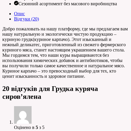
Сезонний асортимент без масового виробництва
Опис
Відгуки (20)
Добро пожаловать на нашу платформу, где мы предлагаем вам
нашу натуральную и экологически чистую продукцию –
куриную грудк(куриное карпачо). Этот изысканный и
нежный деликатес, приготовленный из свежего фермерского
куриного мяса, станет настоящим украшением вашего стола.
Мы гордимся тем, что наши куры выращиваются без
использования химических добавок и антибиотиков, чтобы
вы получили только самое качественное и натуральное мясо.
Куриное карпачо – это превосходный выбор для тех, кто
ценит изысканность и здоровое питание.
20 відгуків для
Грудка куряча
сиров’ялена
Оцінено в
5
з 5