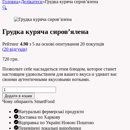
Головна
Делікатеси
Грудка куряча сиров’ялена
🔍
Грудка куряча сиров’ялена
Рейтинг
4.90
з 5 на основі опитування
20
покупців
(
20
відгуків)
720
грн.
Позвольте себе насладиться этим блюдом, которое станет
настоящим удовольствием для вашего вкуса и удивит вас
своими аутентичными вкусовыми нотками.
Грудка
куряча
Додати в кошик
сиров’ялена
Чому обирають SmartFood
кількість
Натуральні фермерські продукти
Доставка по Харкову
Відправка по Україні Новою Поштою
Перевірені локальні виробники