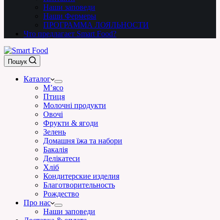
Наши заповеди
Наши Фермеры
ПРОГРАММА ЛОЯЛЬНОСТИ
Что предлагает Smart Food?
Пошук
Каталог
М’ясо
Птиця
Молочні продукти
Овочі
Фрукти & ягоди
Зелень
Домашня їжа та набори
Бакалія
Делікатеси
Хліб
Кондитерские изделия
Благотворительность
Рождество
Про нас
Наши заповеди