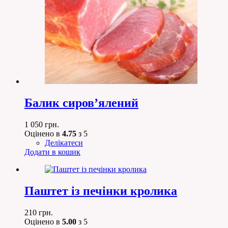
Балик сиров’ялений
1 050
грн.
Оцінено в
4.75
з 5
Делікатеси
Додати в кошик
Паштет із печінки кролика
210
грн.
Оцінено в
5.00
з 5