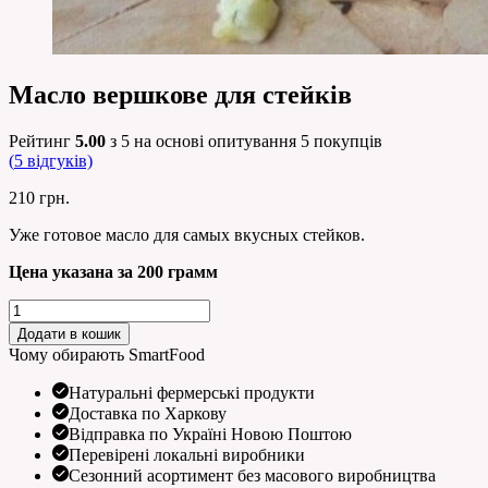
Масло вершкове для стейків
Рейтинг
5.00
з 5 на основі опитування
5
покупців
(
5
відгуків)
210
грн.
Уже готовое масло для самых вкусных стейков.
Цена указана за 200 грамм
Масло
вершкове
Додати в кошик
для
Чому обирають SmartFood
стейків
кількість
Натуральні фермерські продукти
Доставка по Харкову
Відправка по Україні Новою Поштою
Перевірені локальні виробники
Сезонний асортимент без масового виробництва