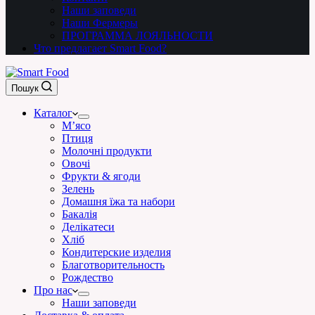
Наши заповеди
Наши Фермеры
ПРОГРАММА ЛОЯЛЬНОСТИ
Что предлагает Smart Food?
Пошук
Каталог
М’ясо
Птиця
Молочні продукти
Овочі
Фрукти & ягоди
Зелень
Домашня їжа та набори
Бакалія
Делікатеси
Хліб
Кондитерские изделия
Благотворительность
Рождество
Про нас
Наши заповеди