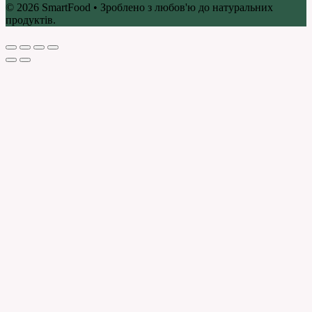
© 2026 SmartFood • Зроблено з любов'ю до натуральних
продуктів.