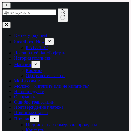
Перейти
до
вмісту
Немає
результатів
Delivery-payment
SmartFood New
КАТАЛОГ
Договір публічної оферти
История подписки
Магазин
Корзина
Оформление заказа
Мой аккаунт
Молоко – кипятить или не кипятить?
Наші продукти
Оформить
Ошибка транзакции
Подтверждение платежа
Полезные статьи
Про нас
Подписка на фермерские продукты
Контакти