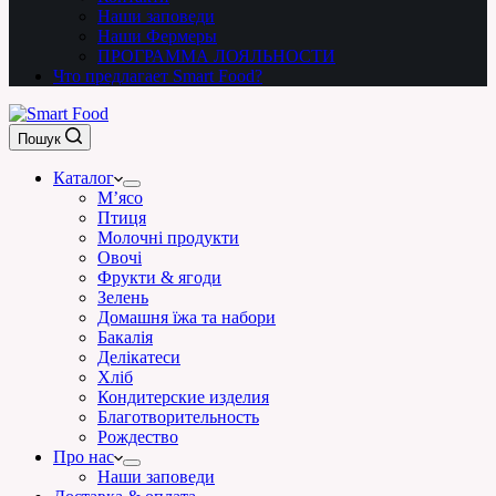
Наши заповеди
Наши Фермеры
ПРОГРАММА ЛОЯЛЬНОСТИ
Что предлагает Smart Food?
Пошук
Каталог
М’ясо
Птиця
Молочні продукти
Овочі
Фрукти & ягоди
Зелень
Домашня їжа та набори
Бакалія
Делікатеси
Хліб
Кондитерские изделия
Благотворительность
Рождество
Про нас
Наши заповеди