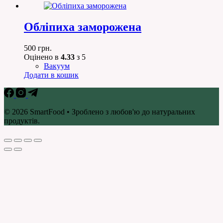
Обліпиха заморожена
500
грн.
Оцінено в
4.33
з 5
Вакуум
Додати в кошик
© 2026 SmartFood • Зроблено з любов'ю до натуральних
продуктів.