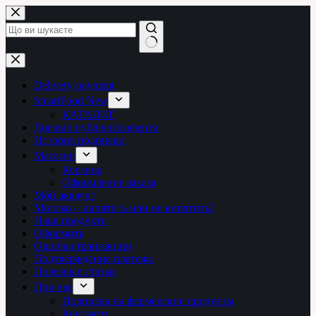
Перейти
до
вмісту
Немає
результатів
Delivery-payment
SmartFood New
КАТАЛОГ
Договір публічної оферти
История подписки
Магазин
Корзина
Оформление заказа
Мой аккаунт
Молоко – кипятить или не кипятить?
Наші продукти
Оформить
Ошибка транзакции
Подтверждение платежа
Полезные статьи
Про нас
Подписка на фермерские продукты
Контакти