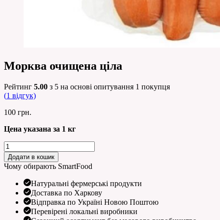
Морква очищена ціла
Рейтинг
5.00
з 5 на основі опитування
1
покупця
(
1
відгук)
100
грн.
Цена указана за 1 кг
Морква
очищена
Додати в кошик
ціла
Чому обирають SmartFood
кількість
Натуральні фермерські продукти
Доставка по Харкову
Відправка по Україні Новою Поштою
Перевірені локальні виробники