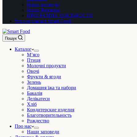
Наши заповеди
Наши Фермеры
ПРОГРАММА ЛОЯЛЬНОСТИ
Что предлагает Smart Food?
Пошук
Каталог
М’ясо
Птиця
Молочні продукти
Овочі
Фрукти & ягоди
Зелень
Домашня їжа та набори
Бакалія
Делікатеси
Хліб
Кондитерские изделия
Благотворительность
Рождество
Про нас
Наши заповеди