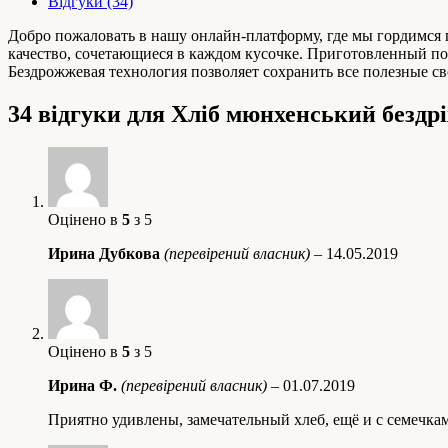
Відгуки (34)
Добро пожаловать в нашу онлайн-платформу, где мы гордимся 
качество, сочетающиеся в каждом кусочке. Приготовленный по 
Бездрожжевая технология позволяет сохранить все полезные сво
34 відгуки для
Хліб мюнхенський бездр
Оцінено в
5
з 5
Ирина Дубкова
(перевірений власник)
–
14.05.2019
Оцінено в
5
з 5
Ирина Ф.
(перевірений власник)
–
01.07.2019
Приятно удивлены, замечательный хлеб, ещё и с семечка