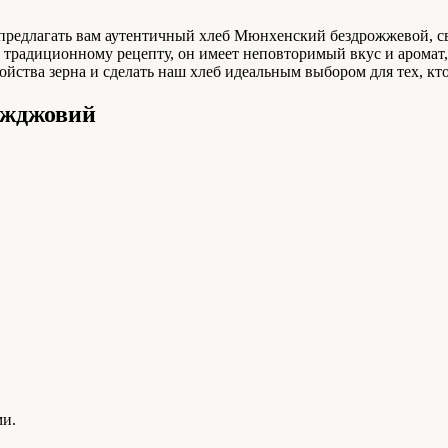
предлагать вам аутентичный хлеб Мюнхенский бездрожжевой, св
традиционному рецепту, он имеет неповторимый вкус и аромат, 
йства зерна и сделать наш хлеб идеальным выбором для тех, кто
іжджовий
ми.