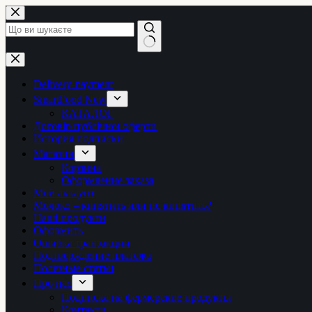
Перейти
до
вмісту
Немає
результатів
Delivery-payment
SmartFood New
КАТАЛОГ
Договір публічної оферти
История подписки
Магазин
Корзина
Оформление заказа
Мой аккаунт
Молоко – кипятить или не кипятить?
Наші продукти
Оформить
Ошибка транзакции
Подтверждение платежа
Полезные статьи
Про нас
Подписка на фермерские продукты
Контакти