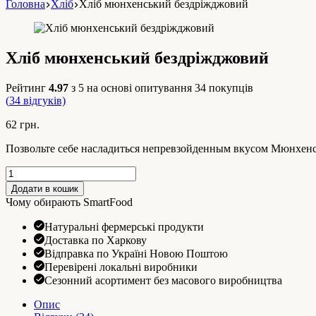
Головна
Хліб
Хліб мюнхенський бездріжджовий
Хліб мюнхенський бездріжджовий
Рейтинг
4.97
з 5 на основі опитування
34
покупців
(
34
відгуків)
62
грн.
Позвольте себе насладиться непревзойденным вкусом Мюнхенск
Хліб
мюнхенський
Додати в кошик
бездріжджовий
Чому обирають SmartFood
кількість
Натуральні фермерські продукти
Доставка по Харкову
Відправка по Україні Новою Поштою
Перевірені локальні виробники
Сезонний асортимент без масового виробництва
Опис