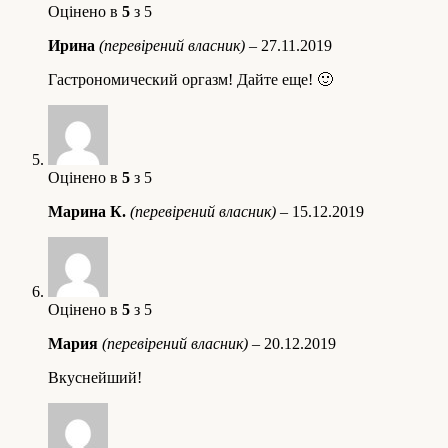
Оцінено в
5
з 5
Ирина
(перевірений власник)
–
27.11.2019
Гастрономический оргазм! Дайте еще! 🙂
Оцінено в
5
з 5
Марина К.
(перевірений власник)
–
15.12.2019
Оцінено в
5
з 5
Мария
(перевірений власник)
–
20.12.2019
Вкуснейший!