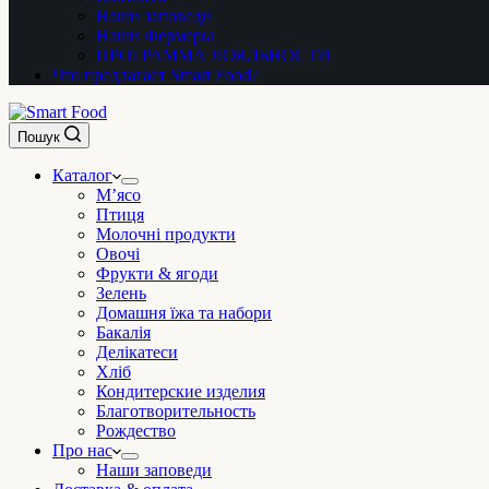
Наши заповеди
Наши Фермеры
ПРОГРАММА ЛОЯЛЬНОСТИ
Что предлагает Smart Food?
Пошук
Каталог
М’ясо
Птиця
Молочні продукти
Овочі
Фрукти & ягоди
Зелень
Домашня їжа та набори
Бакалія
Делікатеси
Хліб
Кондитерские изделия
Благотворительность
Рождество
Про нас
Наши заповеди