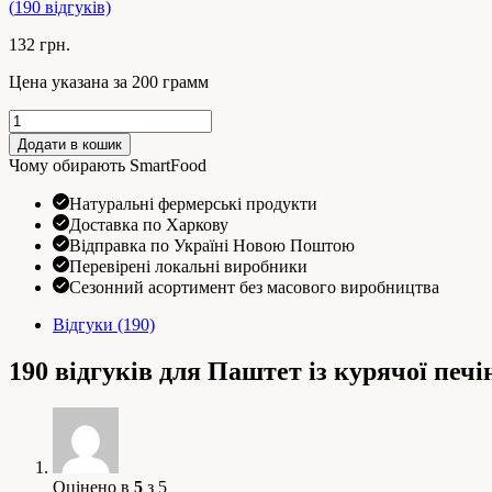
(
190
відгуків)
132
грн.
Цена указана за 200 грамм
Паштет
із
Додати в кошик
курячої
Чому обирають SmartFood
печінки
кількість
Натуральні фермерські продукти
Доставка по Харкову
Відправка по Україні Новою Поштою
Перевірені локальні виробники
Сезонний асортимент без масового виробництва
Відгуки (190)
190 відгуків для
Паштет із курячої печі
Оцінено в
5
з 5