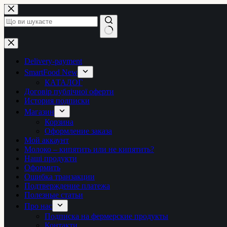
Перейти
до
вмісту
Немає
результатів
Delivery-payment
SmartFood New
КАТАЛОГ
Договір публічної оферти
История подписки
Магазин
Корзина
Оформление заказа
Мой аккаунт
Молоко – кипятить или не кипятить?
Наші продукти
Оформить
Ошибка транзакции
Подтверждение платежа
Полезные статьи
Про нас
Подписка на фермерские продукты
Контакти