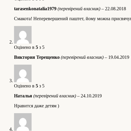
tarasenkonatalia1979
(перевірений власник)
–
22.08.2018
Смакота! Неперевершений паштет, йому можна присвячуват
Оцінено в
5
з 5
Виктория Терещенко
(перевірений власник)
–
19.04.2019
Оцінено в
5
з 5
Наталья
(перевірений власник)
–
24.10.2019
Нравится даже детям )