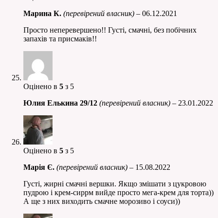
Марина К.
(перевірений власник)
–
06.12.2021
Просто неперевершено!! Густі, смачні, без побічних
запахів та присмаків!!
Оцінено в
5
з 5
Юлия Елькина 29/12
(перевірений власник)
–
23.01.2022
Оцінено в
5
з 5
Марія Є.
(перевірений власник)
–
15.08.2022
Густі, жирні смачні вершки. Якщо змішати з цукровою
пудрою і крем-сиррм вийде просто мега-крем для торта))
А ще з них виходить смачне морозиво і соуси))