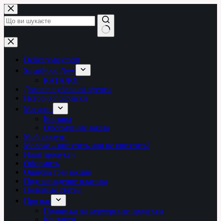
Перейти
до
вмісту
Немає
результатів
Delivery-payment
SmartFood New
КАТАЛОГ
Договір публічної оферти
История подписки
Магазин
Корзина
Оформление заказа
Мой аккаунт
Молоко – кипятить или не кипятить?
Наші продукти
Оформить
Ошибка транзакции
Подтверждение платежа
Полезные статьи
Про нас
Подписка на фермерские продукты
Контакти