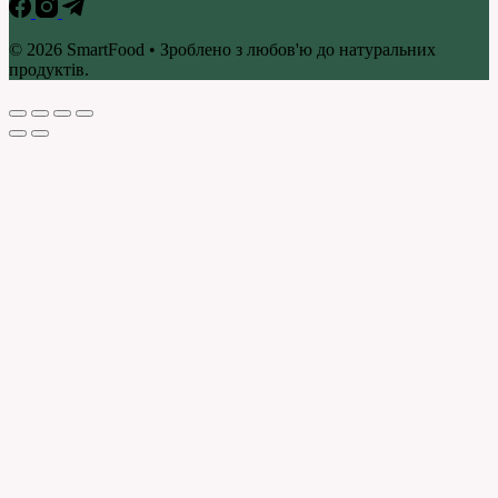
© 2026 SmartFood • Зроблено з любов'ю до натуральних
продуктів.