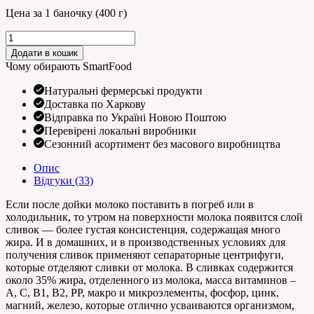
Цена за 1 баночку (400 г)
Вершки
домашні
Додати в кошик
кількість
Чому обирають SmartFood
Натуральні фермерські продукти
Доставка по Харкову
Відправка по Україні Новою Поштою
Перевірені локальні виробники
Сезонний асортимент без масового виробництва
Опис
Відгуки (33)
Если после дойки молоко поставить в погреб или в
холодильник, то утром на поверхности молока появится слой
сливок — более густая консистенция, содержащая много
жира. И в домашних, и в производственных условиях для
получения сливок применяют сепараторные центрифуги,
которые отделяют сливки от молока. В сливках содержится
около 35% жира, отделенного из молока, масса витаминов –
А, С, В1, В2, РР, макро и микроэлементы, фосфор, цинк,
магний, железо, которые отлично усваиваются организмом,