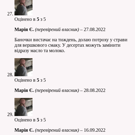
Оцінено в
5
з 5
Марія Є.
(перевірений власник)
–
27.08.2022
Баночки вистачає на тиждень, долаю потроху у страви
для вершкового смаку. У десертах можуть замінити
відразу масло та молоко.
Оцінено в
5
з 5
Марія Є.
(перевірений власник)
–
28.08.2022
Оцінено в
5
з 5
Марія Є.
(перевірений власник)
–
16.09.2022