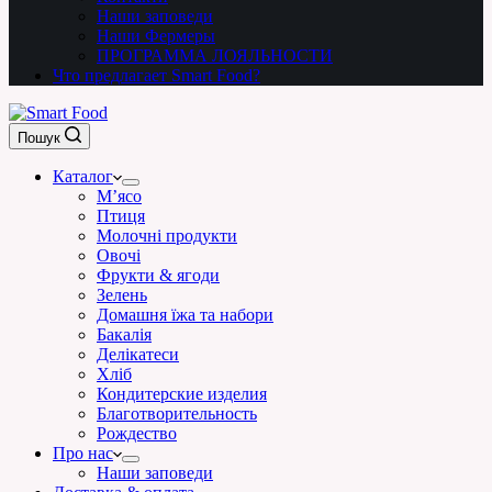
Наши заповеди
Наши Фермеры
ПРОГРАММА ЛОЯЛЬНОСТИ
Что предлагает Smart Food?
Пошук
Каталог
М’ясо
Птиця
Молочні продукти
Овочі
Фрукти & ягоди
Зелень
Домашня їжа та набори
Бакалія
Делікатеси
Хліб
Кондитерские изделия
Благотворительность
Рождество
Про нас
Наши заповеди