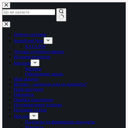
Перейти
до
вмісту
Немає
результатів
Delivery-payment
SmartFood New
КАТАЛОГ
Договір публічної оферти
История подписки
Магазин
Корзина
Оформление заказа
Мой аккаунт
Молоко – кипятить или не кипятить?
Наші продукти
Оформить
Ошибка транзакции
Подтверждение платежа
Полезные статьи
Про нас
Подписка на фермерские продукты
Контакти