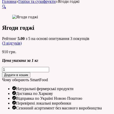
Головна
Горіхи та сухофрукти
Ягоди годжі
🔍
Ягоди годжі
Рейтинг
5.00
з 5 на основі опитування
3
покупців
(
3
відгуків)
910
грн.
Цена указана за 1 кг
Ягоди
годжі
Додати в кошик
кількість
Чому обирають SmartFood
Натуральні фермерські продукти
Доставка по Харкову
Відправка по Україні Новою Поштою
Перевірені локальні виробники
Сезонний асортимент без масового виробництва