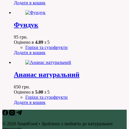
Додати в кошик
Фундук
95
грн.
Оцінено в
4.89
з 5
Горіхи та сухофрукти
Додати в кошик
Ананас натуральний
650
грн.
Оцінено в
5.00
з 5
Горіхи та сухофрукти
Додати в кошик
© 2026 SmartFood • Зроблено з любов'ю до натуральних
продуктів.