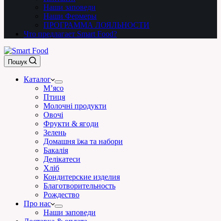
Наши заповеди
Наши Фермеры
ПРОГРАММА ЛОЯЛЬНОСТИ
Что предлагает Smart Food?
Пошук
Каталог
М’ясо
Птиця
Молочні продукти
Овочі
Фрукти & ягоди
Зелень
Домашня їжа та набори
Бакалія
Делікатеси
Хліб
Кондитерские изделия
Благотворительность
Рождество
Про нас
Наши заповеди