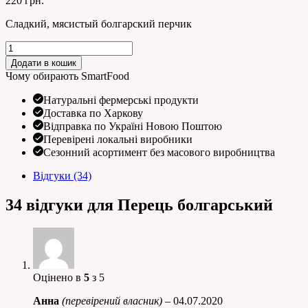
220
грн.
Сладкий, мясистый болгарский перчик
Перець
болгарський
Додати в кошик
кількість
Чому обирають SmartFood
Натуральні фермерські продукти
Доставка по Харкову
Відправка по Україні Новою Поштою
Перевірені локальні виробники
Сезонний асортимент без масового виробництва
Відгуки (34)
34 відгуки для
Перець болгарський
Оцінено в
5
з 5
Анна
(перевірений власник)
–
04.07.2020