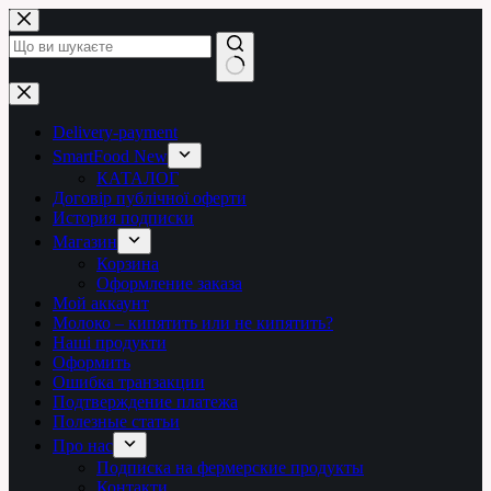
Перейти
до
вмісту
Немає
результатів
Delivery-payment
SmartFood New
КАТАЛОГ
Договір публічної оферти
История подписки
Магазин
Корзина
Оформление заказа
Мой аккаунт
Молоко – кипятить или не кипятить?
Наші продукти
Оформить
Ошибка транзакции
Подтверждение платежа
Полезные статьи
Про нас
Подписка на фермерские продукты
Контакти