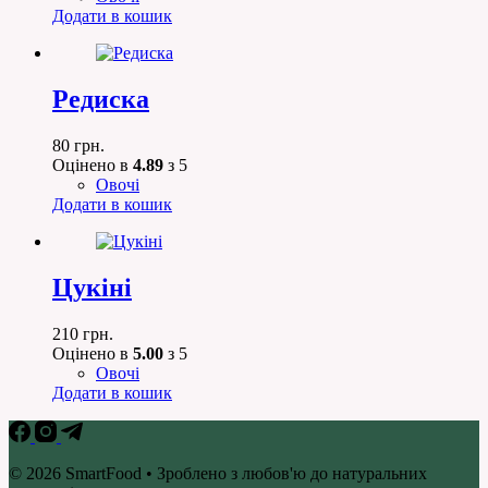
Додати в кошик
Редиска
80
грн.
Оцінено в
4.89
з 5
Овочі
Додати в кошик
Цукіні
210
грн.
Оцінено в
5.00
з 5
Овочі
Додати в кошик
© 2026 SmartFood • Зроблено з любов'ю до натуральних