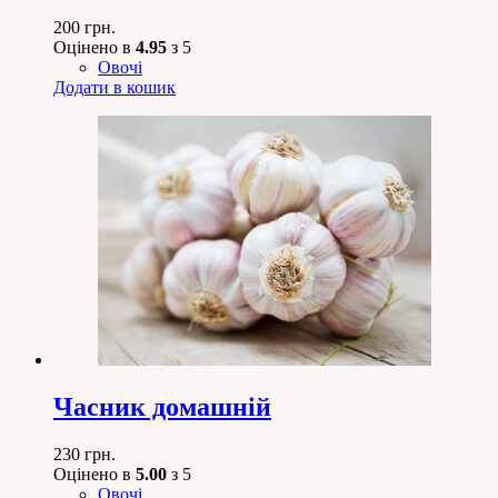
200
грн.
Оцінено в
4.95
з 5
Овочі
Додати в кошик
Часник домашній
230
грн.
Оцінено в
5.00
з 5
Овочі