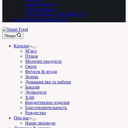
Наши заповеди
Наши Фермеры
ПРОГРАММА ЛОЯЛЬНОСТИ
Что предлагает Smart Food?
Пошук
Каталог
М’ясо
Птиця
Молочні продукти
Овочі
Фрукти & ягоди
Зелень
Домашня їжа та набори
Бакалія
Делікатеси
Хліб
Кондитерские изделия
Благотворительность
Рождество
Про нас
Наши заповеди