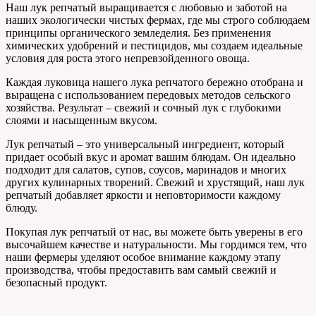
Наш лук репчатый выращивается с любовью и заботой на
наших экологически чистых фермах, где мы строго соблюдаем
принципы органического земледелия. Без применения
химических удобрений и пестицидов, мы создаем идеальные
условия для роста этого непревзойденного овоща.
Каждая луковица нашего лука репчатого бережно отобрана и
выращена с использованием передовых методов сельского
хозяйства. Результат – свежий и сочный лук с глубокими
слоями и насыщенным вкусом.
Лук репчатый – это универсальный ингредиент, который
придает особый вкус и аромат вашим блюдам. Он идеально
подходит для салатов, супов, соусов, маринадов и многих
других кулинарных творений. Свежий и хрустящий, наш лук
репчатый добавляет яркости и неповторимости каждому
блюду.
Покупая лук репчатый от нас, вы можете быть уверены в его
высочайшем качестве и натуральности. Мы гордимся тем, что
наши фермеры уделяют особое внимание каждому этапу
производства, чтобы предоставить вам самый свежий и
безопасный продукт.