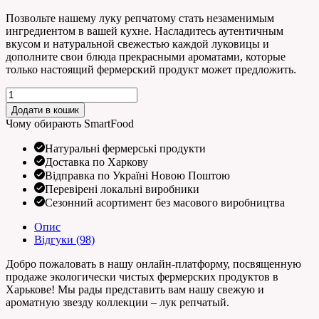
Позвольте нашему луку репчатому стать незаменимым
ингредиентом в вашей кухне. Насладитесь аутентичным
вкусом и натуральной свежестью каждой луковицы и
дополните свои блюда прекрасными ароматами, которые
только настоящий фермерский продукт может предложить.
Цибуля
кількість
Додати в кошик
Чому обирають SmartFood
Натуральні фермерські продукти
Доставка по Харкову
Відправка по Україні Новою Поштою
Перевірені локальні виробники
Сезонний асортимент без масового виробництва
Опис
Відгуки (98)
Добро пожаловать в нашу онлайн-платформу, посвященную
продаже экологически чистых фермерских продуктов в
Харькове! Мы рады представить вам нашу свежую и
ароматную звезду коллекции – лук репчатый.