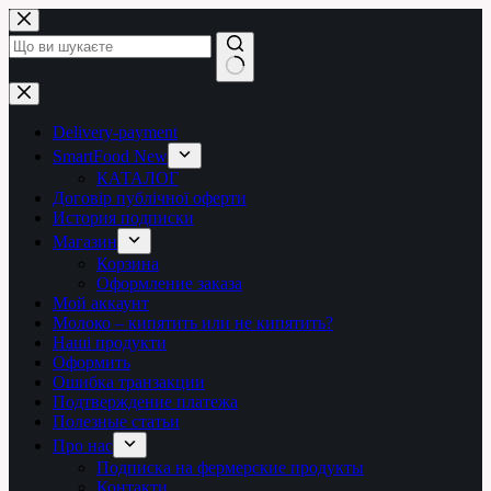
Перейти
до
вмісту
Немає
результатів
Delivery-payment
SmartFood New
КАТАЛОГ
Договір публічної оферти
История подписки
Магазин
Корзина
Оформление заказа
Мой аккаунт
Молоко – кипятить или не кипятить?
Наші продукти
Оформить
Ошибка транзакции
Подтверждение платежа
Полезные статьи
Про нас
Подписка на фермерские продукты
Контакти