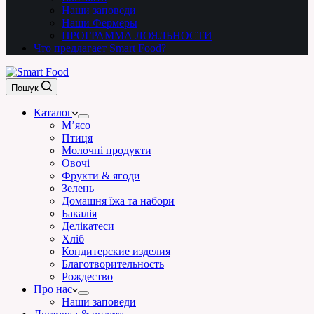
Наши заповеди
Наши Фермеры
ПРОГРАММА ЛОЯЛЬНОСТИ
Что предлагает Smart Food?
Пошук
Каталог
М’ясо
Птиця
Молочні продукти
Овочі
Фрукти & ягоди
Зелень
Домашня їжа та набори
Бакалія
Делікатеси
Хліб
Кондитерские изделия
Благотворительность
Рождество
Про нас
Наши заповеди